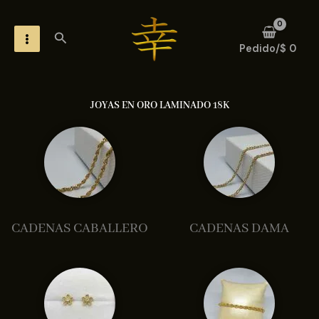
Ir
MAIN
al
Buscar
MENU
contenido
Pedido/
$
0
JOYAS EN ORO LAMINADO 18K
CADENAS CABALLERO
CADENAS DAMA