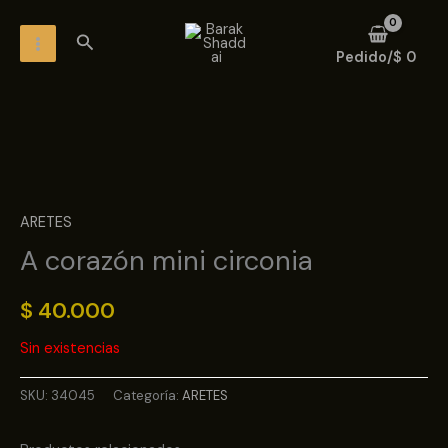
Ir
MAIN
Buscar
al
MENU
Pedido/
$
0
contenido
ARETES
A corazón mini circonia
$
40.000
Sin existencias
SKU:
34045
Categoría:
ARETES