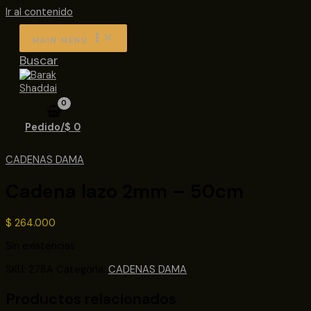
Ir al contenido
MAIN MENU
Buscar
Pedido/
$
0
CADENAS DAMA
Cadena lazo 2mm – 50cm
$
264.000
Sin existencias
SKU:
278A
Categoría:
CADENAS DAMA
Productos relacionados