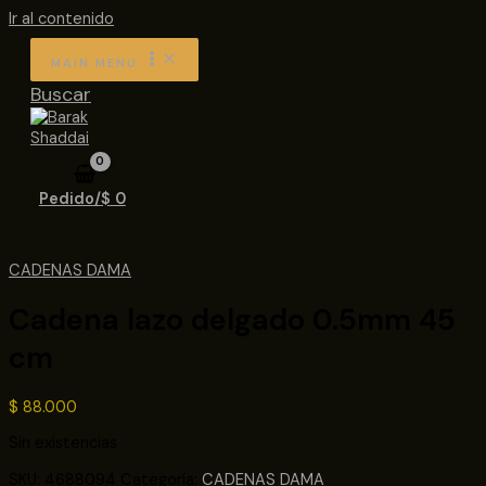
Ir al contenido
MAIN MENU
Buscar
Pedido/
$
0
CADENAS DAMA
Cadena lazo delgado 0.5mm 45
cm
$
88.000
Sin existencias
SKU:
4688094
Categoría:
CADENAS DAMA