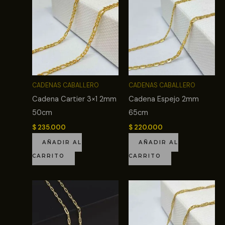
CADENAS CABALLERO
CADENAS CABALLERO
Cadena Cartier 3×1 2mm
Cadena Espejo 2mm
50cm
65cm
$
235.000
$
220.000
AÑADIR AL
AÑADIR AL
CARRITO
CARRITO