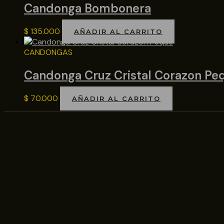
Candonga Bombonera
$
135.000
AÑADIR AL CARRITO
CANDONGAS
Candonga Cruz Cristal Corazon Pe
$
70.000
AÑADIR AL CARRITO