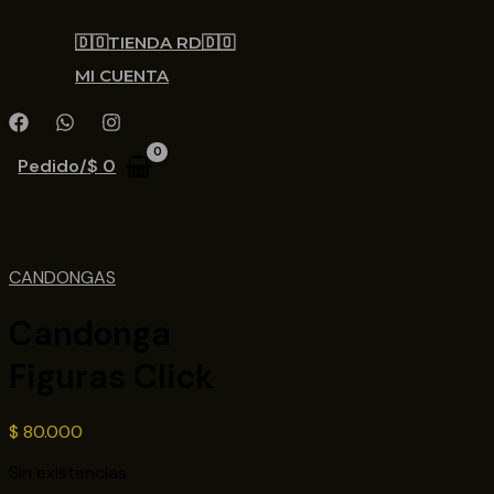
🇩🇴TIENDA RD🇩🇴
MI CUENTA
Pedido/
$
0
CANDONGAS
Candonga
Figuras Click
$
80.000
Sin existencias