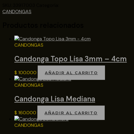
SKU:
33917003
Categoría:
CANDONGAS
Productos relacionados
CANDONGAS
Candonga Topo Lisa 3mm – 4cm
$
100.000
AÑADIR AL CARRITO
CANDONGAS
Candonga Lisa Mediana
$
160.000
AÑADIR AL CARRITO
CANDONGAS