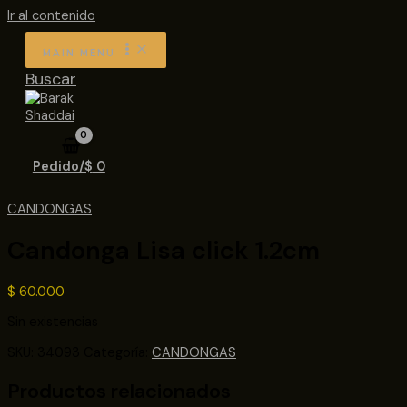
Ir al contenido
MAIN MENU
Buscar
Pedido/
$
0
CANDONGAS
Candonga Lisa click 1.2cm
$
60.000
Sin existencias
SKU:
34093
Categoría:
CANDONGAS
Productos relacionados