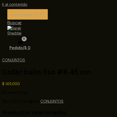
Ir al contenido
MAIN MENU
Buscar
Pedido/
$
0
CONJUNTOS
Collar balin liso #8 45 cm
$
145.000
Sin existencias
SKU:
322A
Categoría:
CONJUNTOS
Productos relacionados