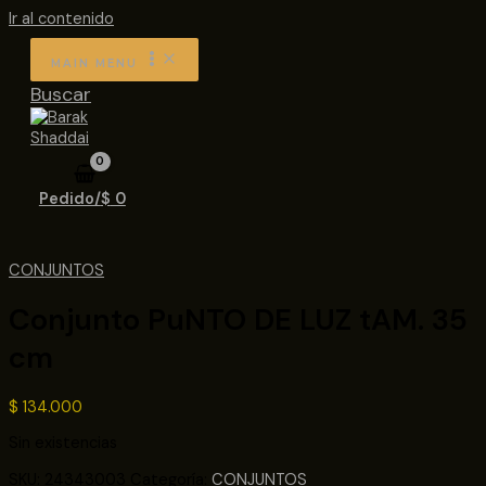
Ir al contenido
MAIN MENU
Buscar
Pedido/
$
0
CONJUNTOS
Conjunto PuNTO DE LUZ tAM. 35
cm
$
134.000
Sin existencias
SKU:
24343003
Categoría:
CONJUNTOS