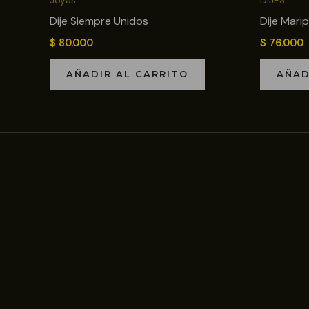
Joyas
DIJES
Dije Siempre Unidos
Dije Mari
$
80.000
$
76.000
AÑADIR AL CARRITO
AÑAD