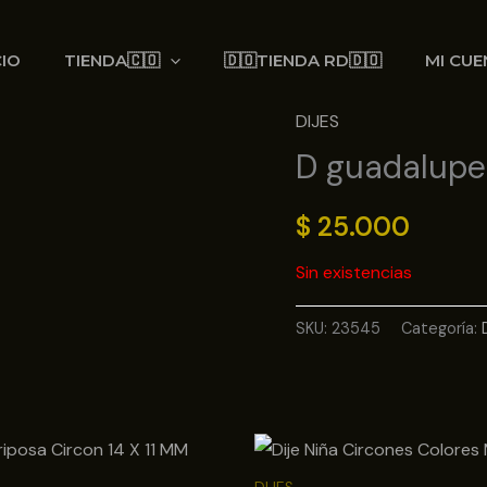
CIO
TIENDA🇨🇴
🇩🇴TIENDA RD🇩🇴
MI CUE
DIJES
D guadalupe
$
25.000
Sin existencias
SKU:
23545
Categoría: