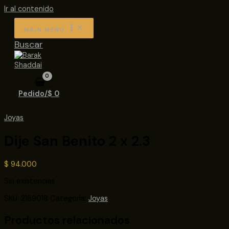
Ir al contenido
MAIN MENU
Buscar
Pedido/
$
0
Joyas
Dije San Benito 2 x 2.3
$
94.000
Sin existencias
SKU:
2189018
Categoría:
Joyas
Productos relacionados