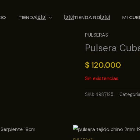
CIO
TIENDA🇨🇴
🇩🇴TIENDA RD🇩🇴
MI CUE
PULSERAS
Pulsera Cu
$
120.000
Sin existencias
SKU:
4987125
Categorí