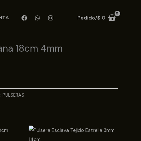
Pedido/
$
0
NTA
bana 18cm 4mm
a:
PULSERAS