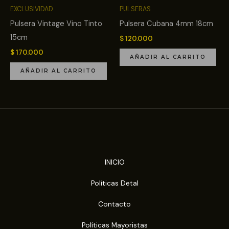
EXCLUSIVIDAD
PULSERAS
Pulsera Vintage Vino Tinto
Pulsera Cubana 4mm 18cm
15cm
$
120.000
$
170.000
AÑADIR AL CARRITO
AÑADIR AL CARRITO
INICIO
Políticas Detal
Contacto
Políticas Mayoristas