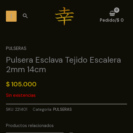
Ir
MAIN
al
Buscar
MENU
contenido
Pedido/
$
0
PULSERAS
Pulsera Esclava Tejido Escalera
2mm 14cm
$
105.000
Sin existencias
SKU:
221401
Categoría:
PULSERAS
Productos relacionados