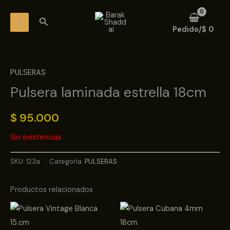
Ir
MAIN
Buscar
al
MENU
Pedido/
$
0
contenido
PULSERAS
Pulsera laminada estrella 18cm
$
95.000
Sin existencias
SKU:
123a
Categoría:
PULSERAS
Productos relacionados