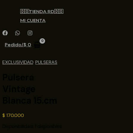
🇩🇴TIENDA RD🇩🇴
MI CUENTA
Pedido/
$
0
EXCLUSIVIDAD
,
PULSERAS
Pulsera
Vintage
Blanca 15.cm
$
170.000
Disponibilidad:
1 disponibles