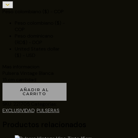
Peso colombiano ($) - COP
Peso colombiano ($) -
COP
Peso dominicano
(RD$) - DOP
United States dollar
($) - USD
Mas informacion
Pulsera Vintage Blanca
15.cm cantidad
AÑADIR AL
CARRITO
SKU:
221705
Categorías:
EXCLUSIVIDAD
,
PULSERAS
Productos relacionados