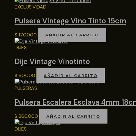
EXCLUSIVIDAD
Pulsera Vintage Vino Tinto 15cm
$
170.000
AÑADIR AL CARRITO
DIJES
Dije Vintage Vinotinto
$
90.000
AÑADIR AL CARRITO
PULSERAS
Pulsera Escalera Esclava 4mm 18c
$
260.000
AÑADIR AL CARRITO
DIJES