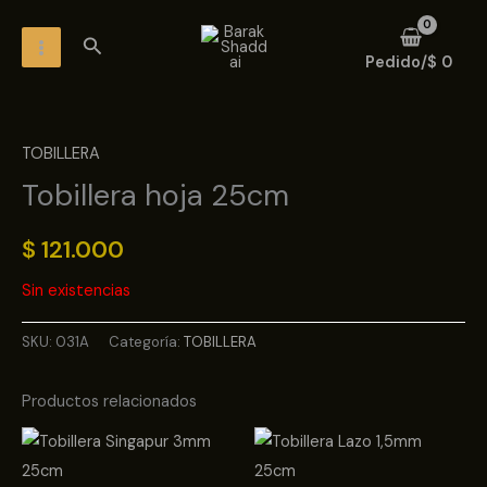
Ir
MAIN
Buscar
al
MENU
Pedido/
$
0
contenido
TOBILLERA
Tobillera hoja 25cm
$
121.000
Sin existencias
SKU:
031A
Categoría:
TOBILLERA
Productos relacionados