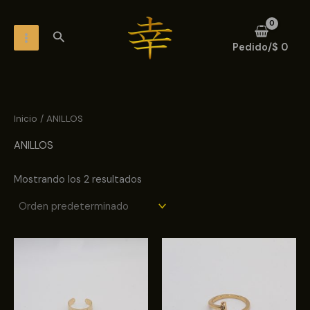
Ir
MAIN
al
Buscar
MENU
contenido
Pedido/
$
0
Inicio
/ ANILLOS
ANILLOS
Mostrando los 2 resultados