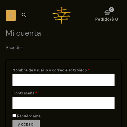
Ir
Obligatorio
Obligatorio
MAIN
al
Buscar
MENU
contenido
Pedido/
$
0
Mi cuenta
Acceder
Nombre de usuario o correo electrónico
*
Contraseña
*
Recuérdame
ACCESO