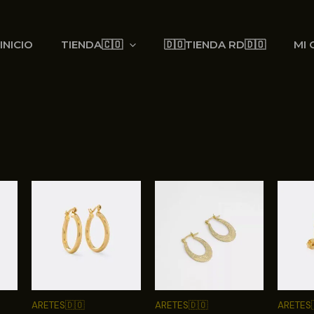
INICIO
TIENDA🇨🇴
🇩🇴TIENDA RD🇩🇴
MI 
ARETES🇩🇴
ARETES🇩🇴
ARETES