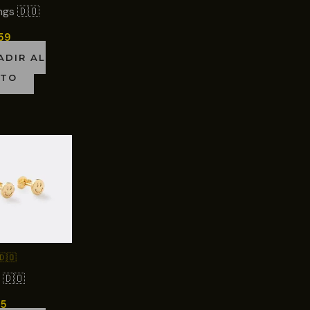
ngs 🇩🇴
59
ADIR AL
ITO
🇩🇴
 🇩🇴
65