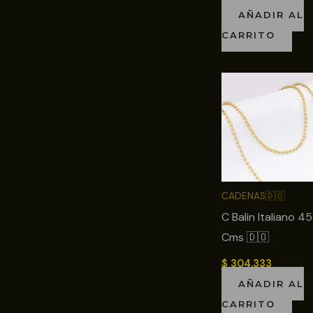
AÑADIR AL
CARRITO
CADENAS🇩🇴
C Balin Italiano 45
Cms 🇩🇴
$
304.333
AÑADIR AL
CARRITO