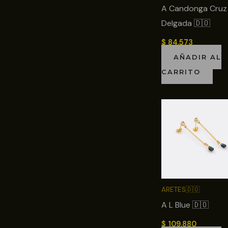
A Candonga Cruz
Delgada 🇩🇴
$
84.573
AÑADIR AL
CARRITO
ARETES🇩🇴
A L Blue 🇩🇴
$
109.880