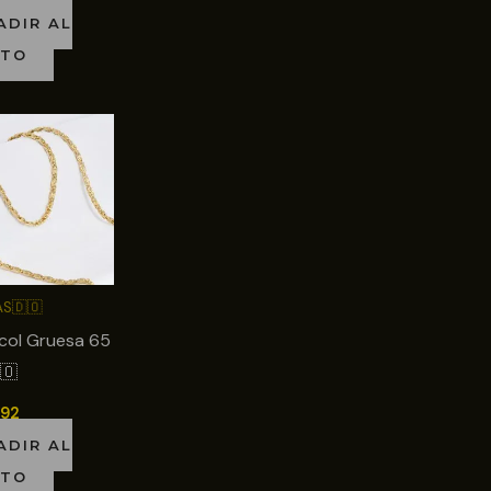
ADIR AL
ITO
S🇩🇴
col Gruesa 65
🇴
092
ADIR AL
ITO