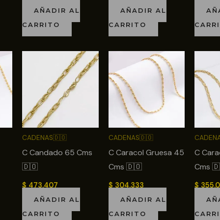
AÑADIR AL
AÑADIR AL
AÑ
CARRITO
CARRITO
CARR
CADENAS🇩🇴
CADENAS🇩🇴
CADENA
C Candado 65 Cms
C Caracol Gruesa 45
C Cara
🇩🇴
Cms 🇩🇴
Cms 🇩
$
473.407
$
304.333
$
355.
AÑADIR AL
AÑADIR AL
AÑ
CARRITO
CARRITO
CARR