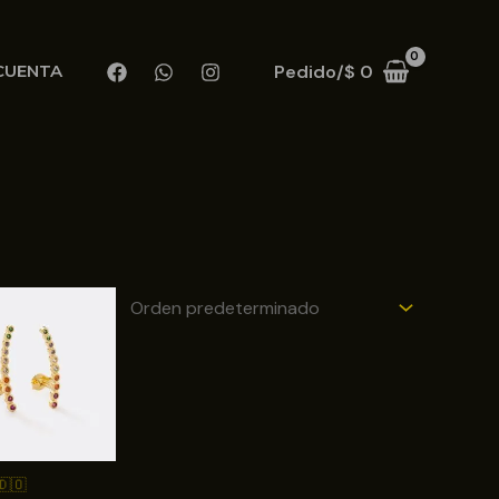
Pedido/
$
0
CUENTA
🇩🇴