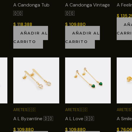
A Candonga Tub
A Candonga Vintage
A Feeli
🇩🇴
🇩🇴
$
135.2
$
118.388
$
109.880
AÑ
AÑADIR AL
AÑADIR AL
CARR
CARRITO
CARRITO
ARETES🇩🇴
ARETES🇩🇴
ARETES
A L Byzantine 🇩🇴
A L Love 🇩🇴
A Smile
$
109.880
$
109.880
$
76.0