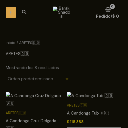
Ir
MAIN
Buscar
al
MENU
Pedido/
$
0
contenido
Inicio
/ ARETES🇩🇴
ARETES🇩🇴
Mostrando los 8 resultados
ARETES🇩🇴
A Candonga Tub 🇩🇴
ARETES🇩🇴
A Candonga Cruz Delgada
$
118.388