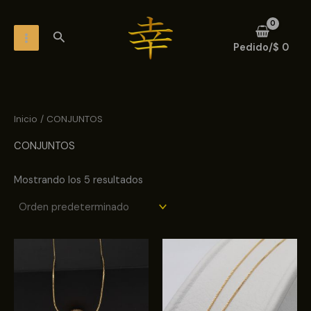
Ir
MAIN
al
Buscar
MENU
contenido
Pedido/
$
0
Inicio
/ CONJUNTOS
CONJUNTOS
Mostrando los 5 resultados