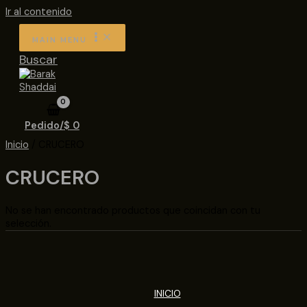
Ir al contenido
MAIN MENU
Buscar
Pedido/
$
0
Inicio
/ CRUCERO
CRUCERO
No se han encontrado productos que coincidan con tu
selección.
INICIO