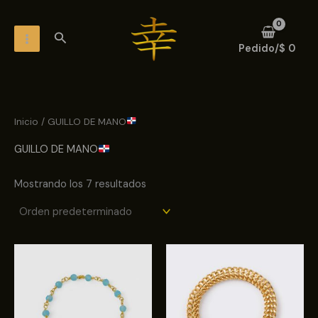
Ir
MAIN
al
Buscar
MENU
contenido
Pedido/
$
0
Inicio
/ GUILLO DE MANO
GUILLO DE MANO
Mostrando los 7 resultados