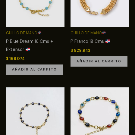
GUILLO DE MANO
GUILLO DE MANO
P Blue Dream 16 Cms +
P Franco 18 Cms
Extensor
$
929.943
$
169.074
AÑADIR AL CARRITO
AÑADIR AL CARRITO