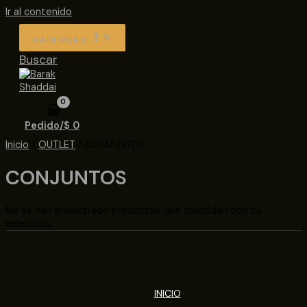
Ir al contenido
MAIN MENU
Buscar
Pedido/
$
0
Inicio
/
OUTLET
/ CONJUNTOS
CONJUNTOS
No se han encontrado productos que coincidan con tu
selección.
INICIO