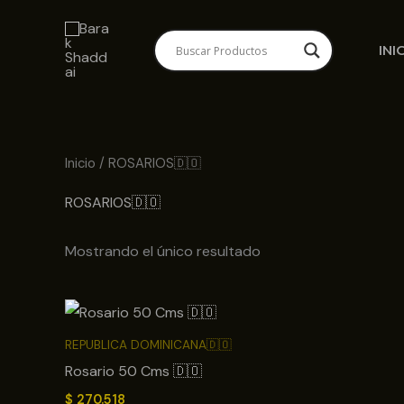
Ir
al
INI
contenido
Inicio
/ ROSARIOS🇩🇴
ROSARIOS🇩🇴
Mostrando el único resultado
REPUBLICA DOMINICANA🇩🇴
Rosario 50 Cms 🇩🇴
$
270.518