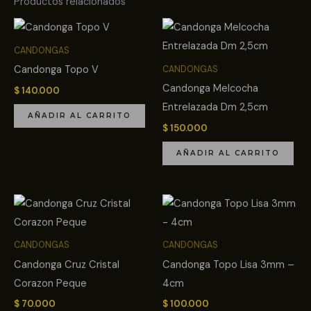
Productos relacionados
CANDONGAS
Candonga Topo V
CANDONGAS
Candonga Melcocha
$
140.000
Entrelazada Dm 2,5cm
AÑADIR AL CARRITO
$
150.000
AÑADIR AL CARRITO
CANDONGAS
CANDONGAS
Candonga Cruz Cristal
Candonga Topo Lisa 3mm –
Corazon Peque
4cm
$
70.000
$
100.000