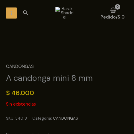
Ir
MAIN
Buscar
al
MENU
Pedido/
$
0
contenido
CANDONGAS
A candonga mini 8 mm
$
46.000
Sin existencias
SKU:
34018
Categoría:
CANDONGAS