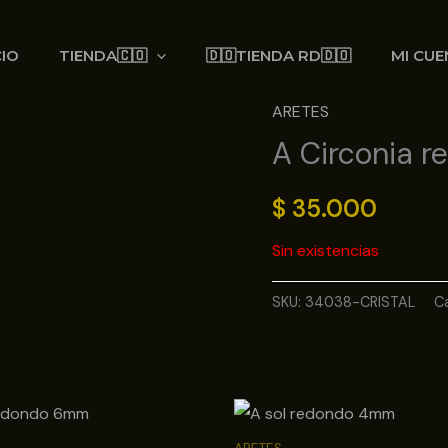
CIO
TIENDA🇨🇴
🇩🇴TIENDA RD🇩🇴
MI CUE
ARETES
A Circonia r
$
35.000
Sin existencias
SKU:
34038-CRISTAL
C