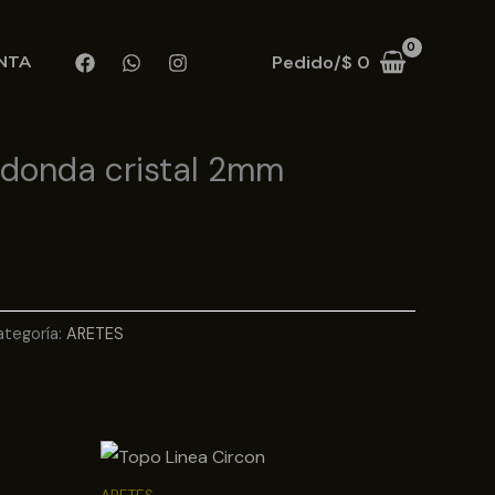
Pedido/
$
0
NTA
edonda cristal 2mm
ategoría:
ARETES