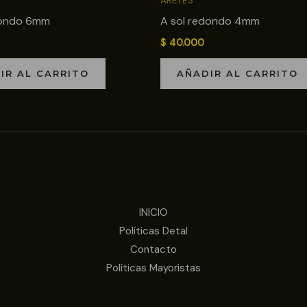
ARETES
dondo 6mm
A sol redondo 4mm
$
40.000
IR AL CARRITO
AÑADIR AL CARRITO
INICIO
Políticas Detal
Contacto
Políticas Mayoristas