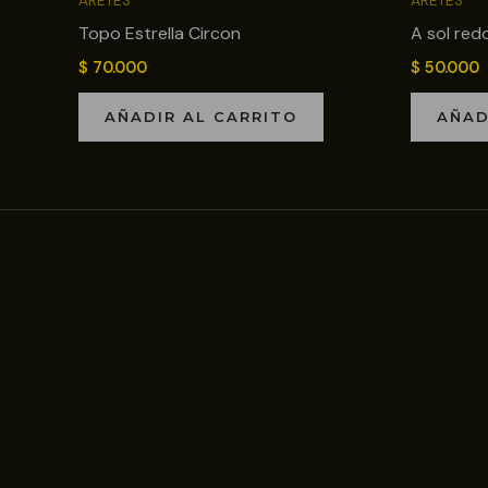
ARETES
ARETES
Topo Estrella Circon
A sol re
$
70.000
$
50.000
AÑADIR AL CARRITO
AÑAD