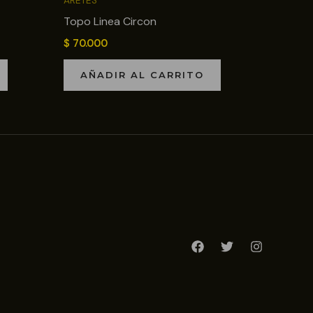
ARETES
Topo Linea Circon
$
70.000
AÑADIR AL CARRITO