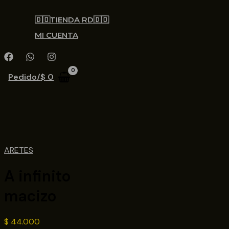
🇩🇴TIENDA RD🇩🇴
MI CUENTA
Pedido/
$
0
ARETES
A infinito
macizo
$
44.000