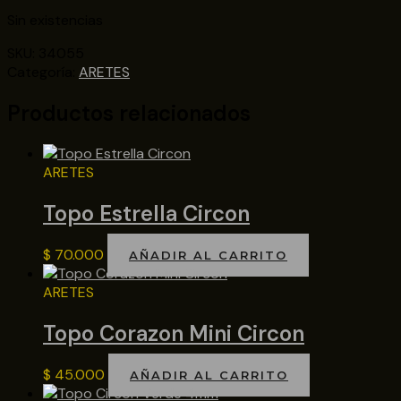
Sin existencias
SKU:
34055
Categoría:
ARETES
Productos relacionados
ARETES
Topo Estrella Circon
$
70.000
AÑADIR AL CARRITO
ARETES
Topo Corazon Mini Circon
$
45.000
AÑADIR AL CARRITO