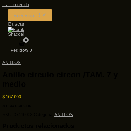
Ir al contenido
MAIN MENU
Buscar
Pedido/
$
0
ANILLOS
Anillo circulo circon /TAM. 7 y
medio
$
167.000
Sin existencias
SKU:
37416003
Categoría:
ANILLOS
Productos relacionados