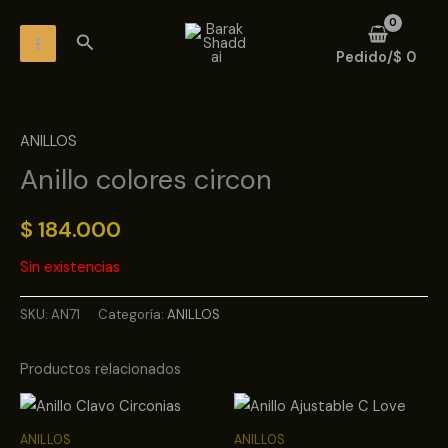
Ir
MAIN
Buscar
al
MENU
Pedido/
$
0
contenido
ANILLOS
Anillo colores circon
$
184.000
Sin existencias
SKU:
AN71
Categoría:
ANILLOS
Productos relacionados
ANILLOS
ANILLOS