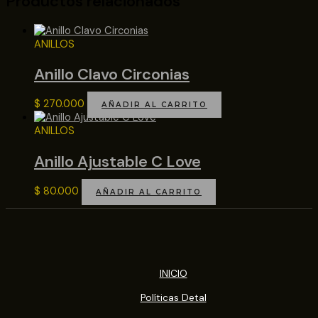
Productos relacionados
ANILLOS
Anillo Clavo Circonias
$
270.000
AÑADIR AL CARRITO
ANILLOS
Anillo Ajustable C Love
$
80.000
AÑADIR AL CARRITO
INICIO
Políticas Detal