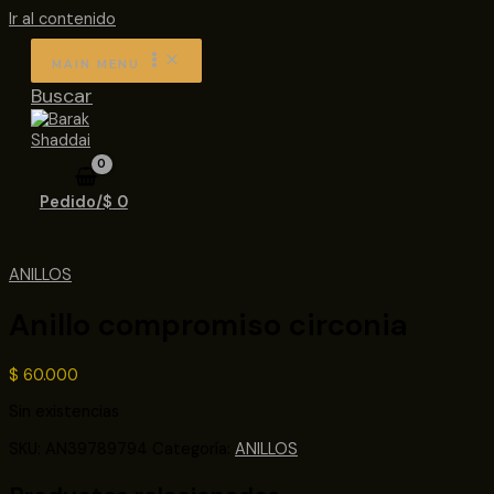
Ir al contenido
MAIN MENU
Buscar
Pedido/
$
0
ANILLOS
Anillo compromiso circonia
$
60.000
Sin existencias
SKU:
AN39789794
Categoría:
ANILLOS