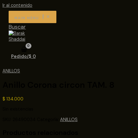
Ir al contenido
MAIN MENU
Buscar
Pedido/
$
0
ANILLOS
Anillo Corona circon TAM. 8
$
134.000
Sin existencias
SKU:
26490034
Categoría:
ANILLOS
Productos relacionados