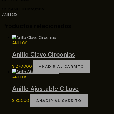
SKU:
AMUT8
Categoría:
ANILLOS
Productos relacionados
ANILLOS
Anillo Clavo Circonias
$
270.000
AÑADIR AL CARRITO
ANILLOS
Anillo Ajustable C Love
$
80.000
AÑADIR AL CARRITO