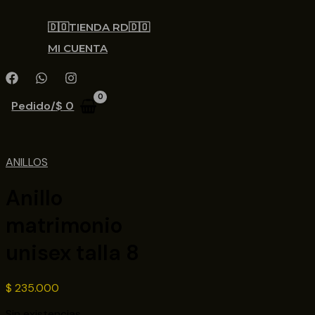
🇩🇴TIENDA RD🇩🇴
MI CUENTA
Pedido/
$
0
ANILLOS
Anillo
matrimonio
unisex talla 8
$
235.000
Sin existencias