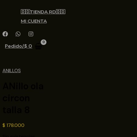
🇩🇴TIENDA RD🇩🇴
MI CUENTA
Pedido/
$
0
ANILLOS
ANillo ola
circon
talla 8
$
178.000
Sin existencias