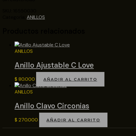
SKU:
16550030
Categoría:
ANILLOS
Productos relacionados
ANILLOS
Anillo Ajustable C Love
$
80.000
AÑADIR AL CARRITO
ANILLOS
Anillo Clavo Circonias
$
270.000
AÑADIR AL CARRITO