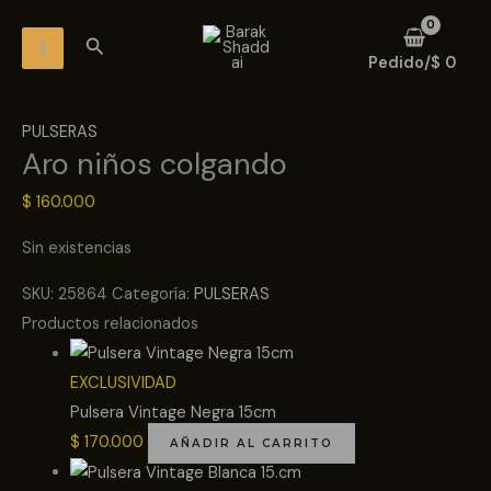
Ir
MAIN
Buscar
al
MENU
Pedido/
$
0
contenido
PULSERAS
Aro niños colgando
$
160.000
Sin existencias
SKU:
25864
Categoría:
PULSERAS
Productos relacionados
EXCLUSIVIDAD
Pulsera Vintage Negra 15cm
$
170.000
AÑADIR AL CARRITO