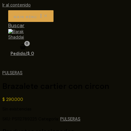
Ir al contenido
MAIN MENU
Buscar
Pedido/
$
0
PULSERAS
Brazalete cartier con circon
$
290.000
Sin existencias
SKU:
PS112789225
Categoría:
PULSERAS