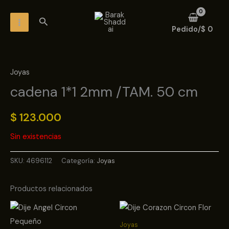
Ir
MAIN
Buscar
al
MENU
Pedido/
$
0
contenido
Joyas
cadena 1*1 2mm /TAM. 50 cm
$
123.000
Sin existencias
SKU:
4696112
Categoría:
Joyas
Productos relacionados
Joyas