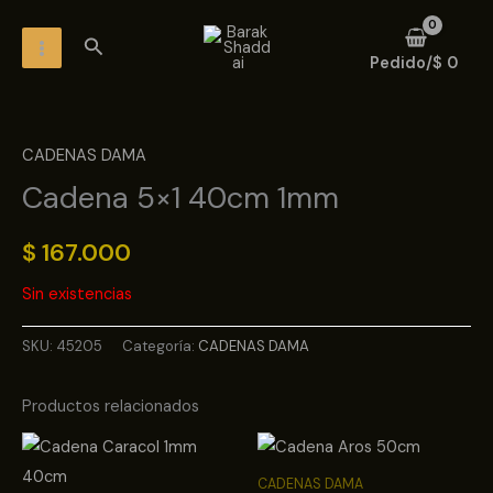
Ir
MAIN
Buscar
al
MENU
Pedido/
$
0
contenido
CADENAS DAMA
Cadena 5×1 40cm 1mm
$
167.000
Sin existencias
SKU:
45205
Categoría:
CADENAS DAMA
Productos relacionados
CADENAS DAMA