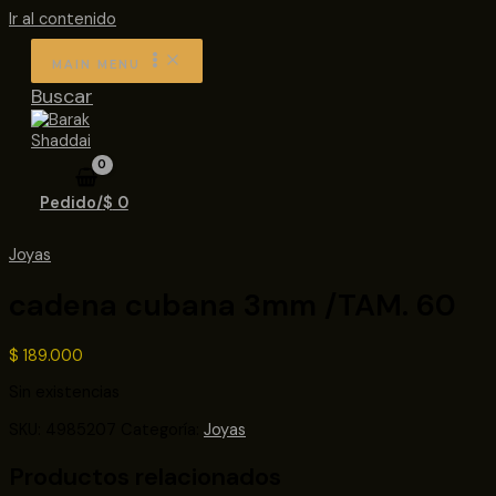
Ir al contenido
MAIN MENU
Buscar
Pedido/
$
0
Joyas
cadena cubana 3mm /TAM. 60
$
189.000
Sin existencias
SKU:
4985207
Categoría:
Joyas
Productos relacionados