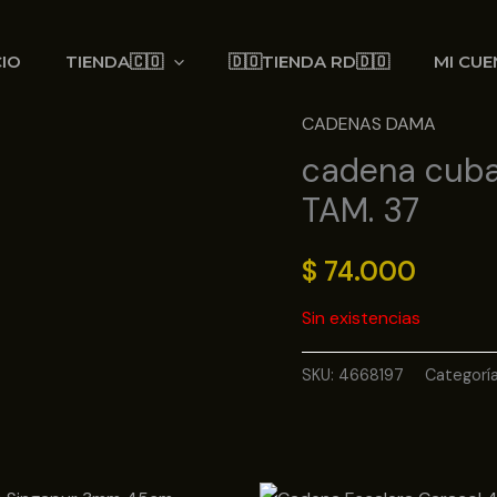
CIO
TIENDA🇨🇴
🇩🇴TIENDA RD🇩🇴
MI CUE
CADENAS DAMA
cadena cuba
TAM. 37
$
74.000
Sin existencias
SKU:
4668197
Categorí