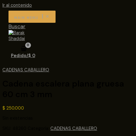
Ir al contenido
MAIN MENU
Buscar
Pedido/
$
0
CADENAS CABALLERO
Cadena escalera plana gruesa
60 cm 3 mm
$
250.000
Sin existencias
SKU:
48260
Categoría:
CADENAS CABALLERO