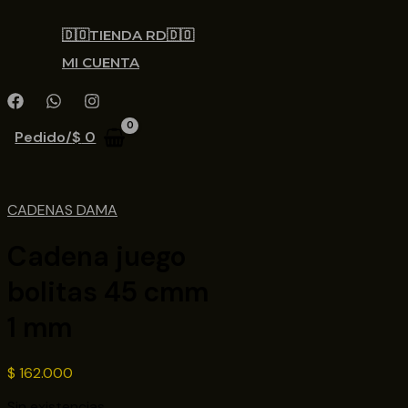
🇩🇴TIENDA RD🇩🇴
MI CUENTA
Pedido/
$
0
CADENAS DAMA
Cadena juego
bolitas 45 cmm
1 mm
$
162.000
Sin existencias