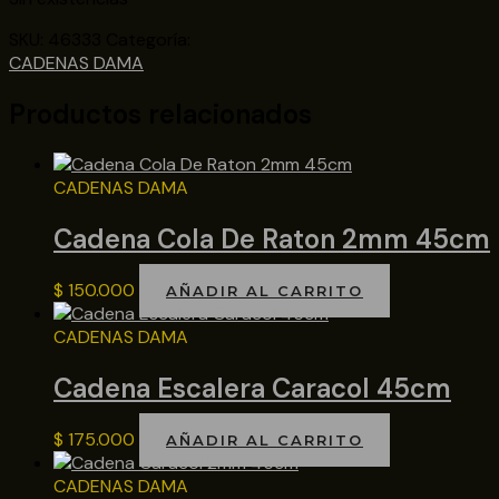
SKU:
46333
Categoría:
CADENAS DAMA
Productos relacionados
CADENAS DAMA
Cadena Cola De Raton 2mm 45cm
$
150.000
AÑADIR AL CARRITO
CADENAS DAMA
Cadena Escalera Caracol 45cm
$
175.000
AÑADIR AL CARRITO
CADENAS DAMA