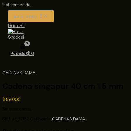
Ir al contenido
MAIN MENU
Buscar
Pedido/
$
0
CADENAS DAMA
Cadena singapur 40 cm 1.5 mm
$
88.000
Sin existencias
SKU:
4667132
Categoría:
CADENAS DAMA