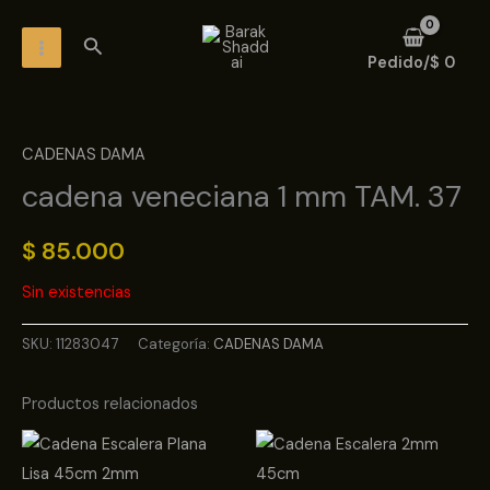
Ir
MAIN
Buscar
al
MENU
Pedido/
$
0
contenido
CADENAS DAMA
cadena veneciana 1 mm TAM. 37
$
85.000
Sin existencias
SKU:
11283047
Categoría:
CADENAS DAMA
Productos relacionados