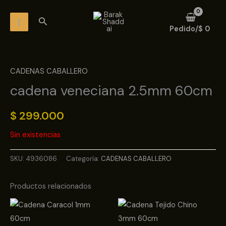
Ir
MAIN
Buscar
al
MENU
Pedido/
$
0
contenido
CADENAS CABALLERO
cadena veneciana 2.5mm 60cm
$
299.000
Sin existencias
SKU:
4936086
Categoría:
CADENAS CABALLERO
Productos relacionados