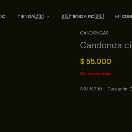
CIO
TIENDA🇨🇴
🇩🇴TIENDA RD🇩🇴
MI CUE
CANDONGAS
Candonda cir
$
55.000
Sin existencias
SKU:
15690
Categoría: