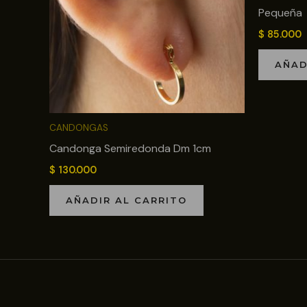
Pequeña
$
85.000
AÑAD
CANDONGAS
Candonga Semiredonda Dm 1cm
$
130.000
AÑADIR AL CARRITO