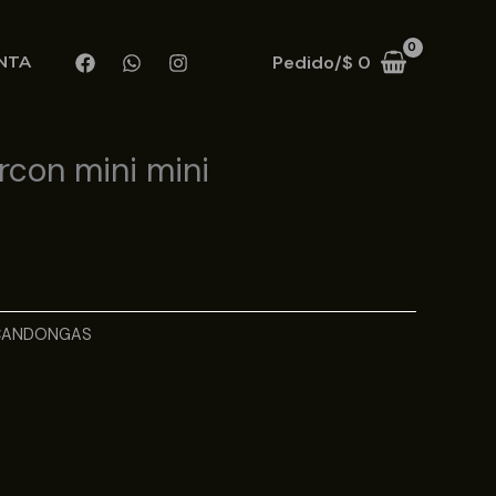
Pedido/
$
0
NTA
con mini mini
CANDONGAS