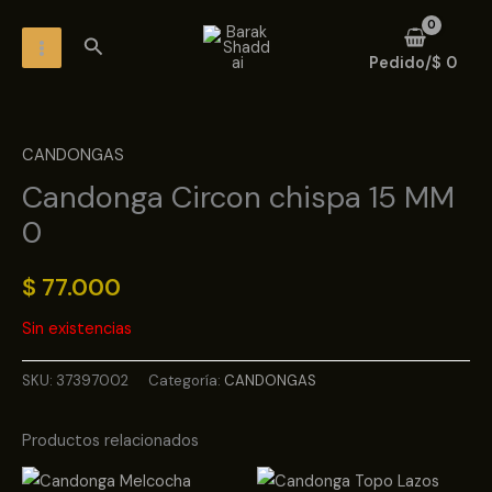
Ir
MAIN
Buscar
al
MENU
Pedido/
$
0
contenido
CANDONGAS
Candonga Circon chispa 15 MM
0
$
77.000
Sin existencias
SKU:
37397002
Categoría:
CANDONGAS
Productos relacionados