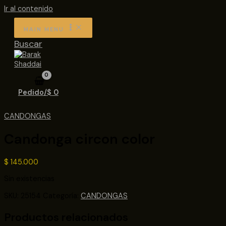
Ir al contenido
MAIN MENU
Buscar
Pedido/
$
0
CANDONGAS
Candonga circon color
$
145.000
Sin existencias
SKU:
25154
Categoría:
CANDONGAS
Productos relacionados