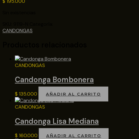
$
195.000
Sin existencias
SKU:
9119-N
Categoría:
CANDONGAS
Productos relacionados
CANDONGAS
Candonga Bombonera
$
135.000
AÑADIR AL CARRITO
CANDONGAS
Candonga Lisa Mediana
$
160.000
AÑADIR AL CARRITO