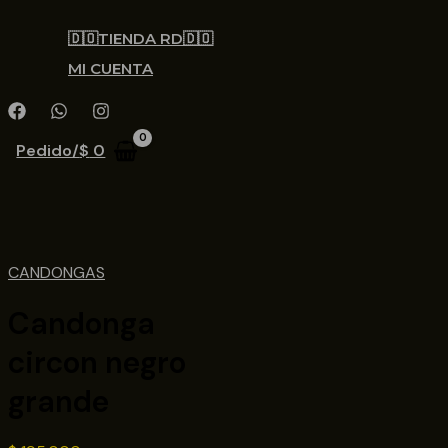
🇩🇴TIENDA RD🇩🇴
MI CUENTA
Pedido/
$
0
CANDONGAS
Candonga
circon negro
grande