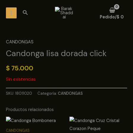
Ir
MAIN
Buscar
al
MENU
Pedido/
$
0
contenido
CANDONGAS
Candonga lisa dorada click
$
75.000
Sin existencias
SKU:
18011020
Categoría:
CANDONGAS
Productos relacionados
CANDONGAS